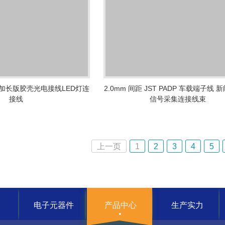
子线加长版胶壳光电接线LED灯连
2.0mm 间距 JST PADP 车载端子线
接线
信号采集连接线束
上一页
1
2
3
4
5
电子元器件
产品中心
生产实力