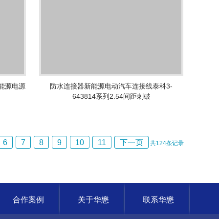
 新能源电源
防水连接器新能源电动汽车连接线泰科3-
643814系列2.54间距刺破
6
7
8
9
10
11
下一页
共
124
条记录
合作案例
关于华懋
联系华懋