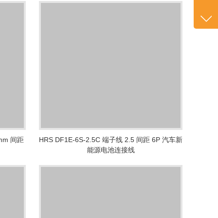
咨询
+86
1382
客服
2601
0mm 间距
HRS DF1E-6S-2.5C 端子线 2.5 间距 6P 汽车新
能源电池连接线