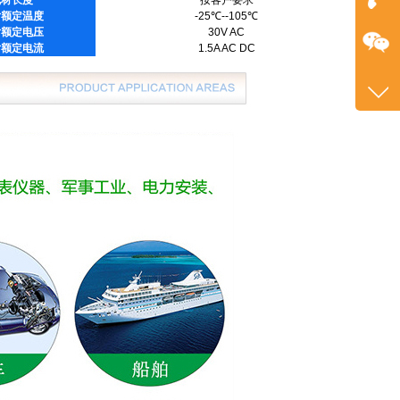
线材长度
按客户要求
片额定温度
-25℃--105℃
在
片额定电压
30V AC
片额定电流
1.5A AC DC
咨询
+86
1382
客服
2601