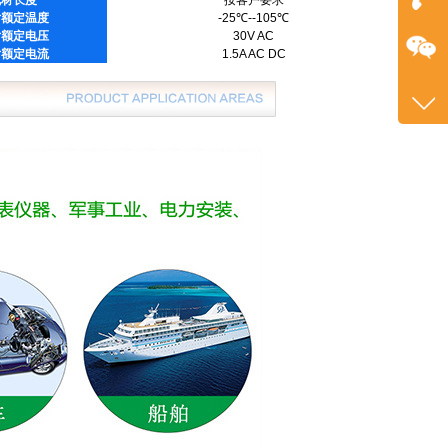
线材长度
按客户要求
片额定温度
-25℃--105℃
在
片额定电压
30V AC
片额定电流
1.5A AC DC
咨询
+86
1382
客服
2601