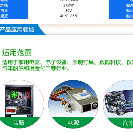
体规格
17/0.16mm
成外径
1.6mm
贴
定电压
30V
贴
定温度
-40℃--85℃
贴