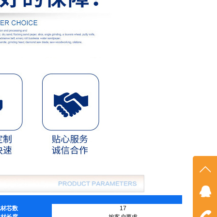
在线
线材芯数
17
点我