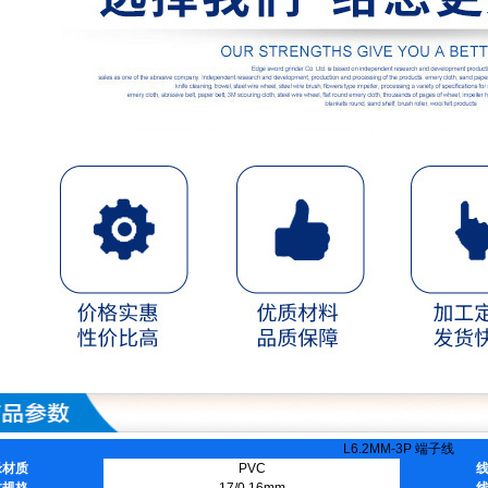
L6.2MM-3P 端子线
缘材质
PVC
体规格
17/0.16mm