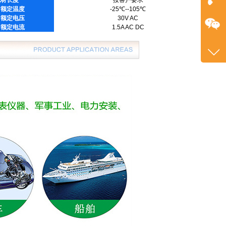
片额定温度
-25℃--105℃
在
片额定电压
30V AC
片额定电流
1.5A AC DC
咨询
+86
1382
客服
2601