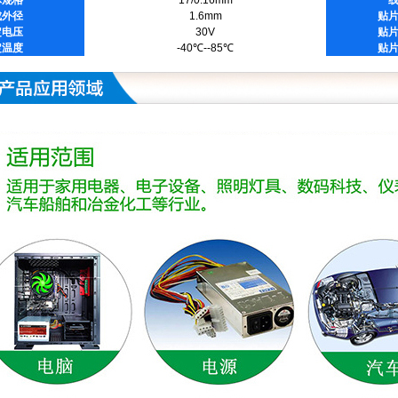
成外径
1.6mm
贴
定电压
30V
贴
定温度
-40℃--85℃
贴