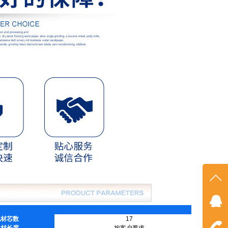
在线
线材芯数
17
点我
线材长度
按客户要求