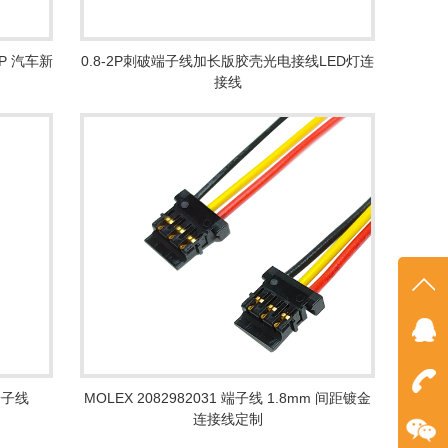
 6P 汽车新
0.8-2P刺破端子线加长版胶壳光电接线LED灯连
接线
在线
点我
m端子线
MOLEX 2082982031 端子线 1.8mm 间距镀金
在
连接线定制