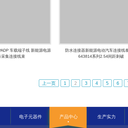
T PADP 车载端子线 新能源电源
防水连接器新能源电动汽车连接线泰
号采集连接线束
643814系列2.54间距刺破
上一页
1
2
3
4
5
6
电子元器件
产品中心
生产实力