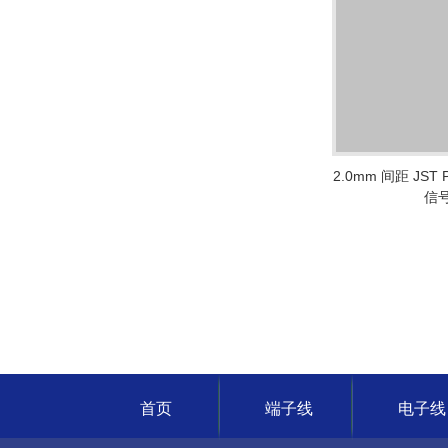
2.0mm 间距 JS
信
首页
端子线
电子线