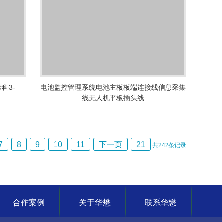
科3-
电池监控管理系统电池主板板端连接线信息采集
线无人机平板插头线
7
8
9
10
11
下一页
21
共
242
条记录
合作案例
关于华懋
联系华懋