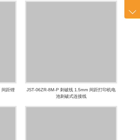
咨询
+86
1382
客服
2601
mm 间距锂
JST-06ZR-8M-P 刺破线 1.5mm 间距打印机电
池刺破式连接线